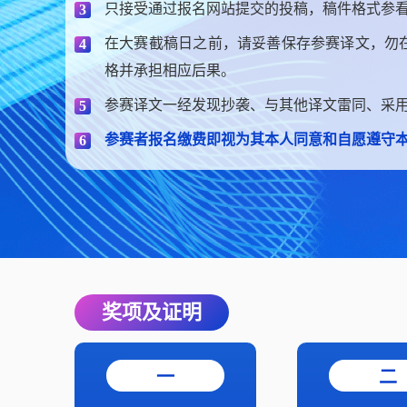
只接受通过报名网站提交的投稿，稿件格式参看
3
在大赛截稿日之前，请妥善保存参赛译文，勿
4
格并承担相应后果。
参赛译文一经发现抄袭、与其他译文雷同、采
5
参赛者报名缴费即视为其本人同意和自愿遵守
6
奖项及证明
一
二