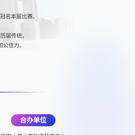
校冠名本届比赛。
续历届传统，
和公信力。
合办单位