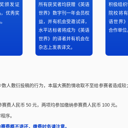
奖颁发证
所有获奖者均获赠《英语
积极组织
品，优秀奖
世界》数字刊一年会员权
院校将有
品。
益，并有机会受邀试译，
语世界》
水平达标者将成为《英语
合作单位
世界》的译者并有机会在
杂志上发表译文。
少数人敷衍投稿的行为，本届大赛酌情收取不至给参赛者造成较
赛费人民币 50 元，两项均参加缴纳参赛费人民币 100 元。
审程序。
参赛费概不退还，缴费时务请注意。