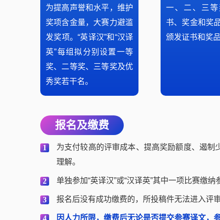
为提高声誉和水平，维护
一、二、三等
奖项含金量，大赛力避滥
书、奖金和奖
发奖项。“英译汉”和“汉译
颁发证书和奖
英”每组拟分别设置一等
奖、二等奖、三等奖及优
秀奖若干名。
报名及缴费
为支付较高的评审成本、提高奖励额度、遏制
1
理解。
单独参加“英译汉”或“汉译英”其中一项比赛缴纳参
2
报名后没有成功缴费的，所投稿件无法进入评
3
因人力所限，缴费后无论是否提交参赛译文，
4